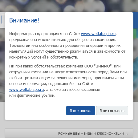
+7 (800) 200-21-10
Внимание!
Показать
ВХОД
Санкт-Петербург
навигацию
Информация, содержащаяся на Сайте
www.wetlab.spb.ru
,
ru
предназначена исключительно для общего ознакомления.
Технологии или особенности проведения операций и прочих
манипуляций могут существенно различаться в зависимости от
конкретных условий и обстоятельств.
Ни при каких обстоятельствах компания ООО "ЦИММО", или
сотрудники компании не несут ответственности перед Вами или
НОВЫЕ ГОРИЗОНТЫ
любым третьим лицом за решения или меры, принимаемые на
ПРОФЕССИОНАЛЬНОГО
основе информации, содержащейся на Сайте
РОСТА
www.wetlab.spb.ru
, а также за любые косвенные
или фактические убытки.
Я все понял.
Я не согласен.
Главная
Школа
Сборник хирургических навыков
Первичная хирургическая обработка
Кожные швы - виды и классификации
→