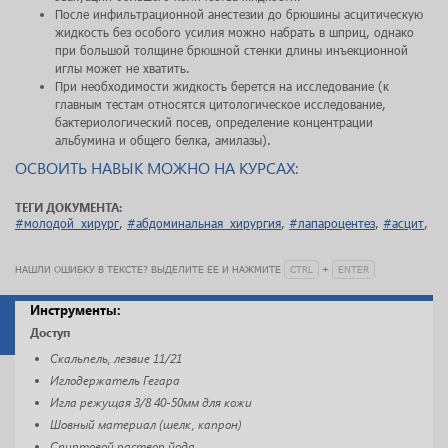
После инфильтрационной анестезии до брюшины асцитическую
жидкость без особого усилия можно набрать в шприц, однако
при большой толщине брюшной стенки длины инъекционной
иглы может не хватить.
При необходимости жидкость берется на исследование (к
главным тестам относятся цитологическое исследование,
бактериологический посев, определение концентрации
альбумина и общего белка, амилазы).
ОСВОИТЬ НАВЫК МОЖНО НА КУРСАХ:
ТЕГИ ДОКУМЕНТА:
#молодой_хирург
,
#абдоминальная_хирургия
,
#лапароцентез
,
#асцит
,
CTRL
ENTER
НАШЛИ ОШИБКУ В ТЕКСТЕ? ВЫДЕЛИТЕ ЕЕ И НАЖМИТЕ
+
Инструменты:
Доступ
Скальпель, лезвие 11/21
Иглодержатель Гегара
Игла режущая 3/8 40-50мм для кожи
Шовный материал (шелк, капрон)
Спиртовой раствор йода