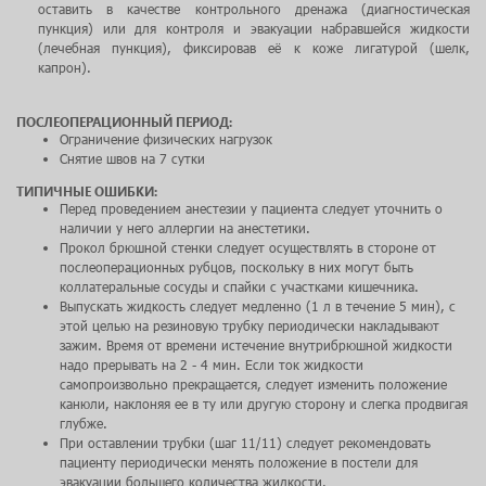
оставить в качестве контрольного дренажа (диагностическая
пункция) или для контроля и эвакуации набравшейся жидкости
(лечебная пункция), фиксировав её к коже лигатурой (шелк,
капрон).
ПОСЛЕОПЕРАЦИОННЫЙ ПЕРИОД:
Ограничение физических нагрузок
Снятие швов на 7 сутки
ТИПИЧНЫЕ ОШИБКИ:
Перед проведением анестезии у пациента следует уточнить о
наличии у него аллергии на анестетики.
Прокол брюшной стенки следует осуществлять в стороне от
послеоперационных рубцов, поскольку в них могут быть
коллатеральные сосуды и спайки с участками кишечника.
Выпускать жидкость следует медленно (1 л в течение 5 мин), с
этой целью на резиновую трубку периодически накладывают
зажим. Время от времени истечение внутрибрюшной жидкости
надо прерывать на 2 - 4 мин. Если ток жидкости
самопроизвольно прекращается, следует изменить положение
канюли, наклоняя ее в ту или другую сторону и слегка продвигая
глубже.
При оставлении трубки (шаг 11/11) следует рекомендовать
пациенту периодически менять положение в постели для
эвакуации большего количества жидкости.