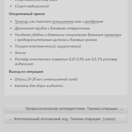
Спирт медицинский
Оперативный прием
Троакар
или толстая
пункционная
игла с
мандрен
ом
Дренажная трубка с боковыми отверстиями
Наиболее удобны и безопасны специальные брюшные
троакар
ы
с предохранительным щитком и боковым краном
Пинцет анатомический, хирургический
Зажим
Раствор анестетика (новокаин 0,25-0,5% или 0,5-1% раствор
лидокаина)
Выход из операции
Шприц 10-20 мл с инъекционной иглой
Емкость для сбора жидкости
Лапароскопическая аппендектомия. Техника операции.
→
←
Эпителиальный копчиковый ход. Техника операции. (скоро)