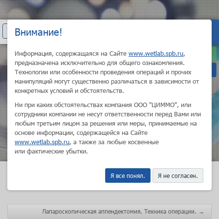
+7 (800) 200-21-10
Внимание!
Показать
ВХОД
Санкт-Петербург
навигацию
Информация, содержащаяся на Сайте
www.wetlab.spb.ru
,
ru
предназначена исключительно для общего ознакомления.
en
Технологии или особенности проведения операций и прочих
манипуляций могут существенно различаться в зависимости от
конкретных условий и обстоятельств.
Ни при каких обстоятельствах компания ООО "ЦИММО", или
сотрудники компании не несут ответственности перед Вами или
НОВЫЕ ГОРИЗОНТЫ
любым третьим лицом за решения или меры, принимаемые на
ПРОФЕССИОНАЛЬНОГО
основе информации, содержащейся на Сайте
РОСТА
www.wetlab.spb.ru
, а также за любые косвенные
или фактические убытки.
Я все понял.
Я не согласен.
Главная
Школа
Разбор техник хирургических операций
Лапароцентез. Техника операции.
Лапароскопическая аппендектомия. Техника операции.
→