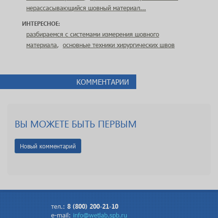
нерассасывающийся шовный материал...
ИНТЕРЕСНОЕ:
разбираемся с системами измерения шовного
материала
,
основные техники хирургических швов
КОММЕНТАРИИ
ВЫ МОЖЕТЕ БЫТЬ ПЕРВЫМ
Новый комментарий
На главную
О нас
Курсы
Расписание
8 (800) 200-21-10
тел.:
e-mail:
Товары
info@wetlab.spb.ru
Услуги
Школа
Интересное