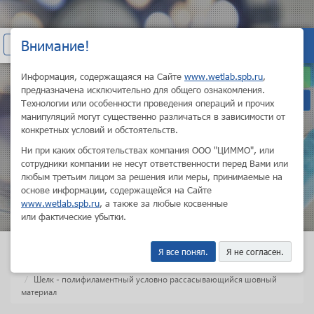
+7 (800) 200-21-10
Внимание!
Показать
ВХОД
Санкт-Петербург
навигацию
Информация, содержащаяся на Сайте
www.wetlab.spb.ru
,
ru
предназначена исключительно для общего ознакомления.
en
Технологии или особенности проведения операций и прочих
манипуляций могут существенно различаться в зависимости от
конкретных условий и обстоятельств.
Ни при каких обстоятельствах компания ООО "ЦИММО", или
сотрудники компании не несут ответственности перед Вами или
НОВЫЕ ГОРИЗОНТЫ
любым третьим лицом за решения или меры, принимаемые на
ПРОФЕССИОНАЛЬНОГО
основе информации, содержащейся на Сайте
РОСТА
www.wetlab.spb.ru
, а также за любые косвенные
или фактические убытки.
Я все понял.
Я не согласен.
Главная
Школа
Расходные материалы используемые в хирургической практике
Шелк - полифиламентный условно рассасывающийся шовный
материал