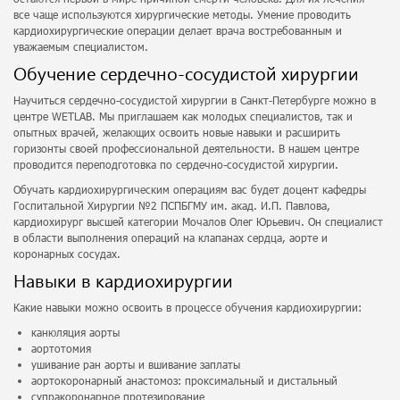
все чаще используются хирургические методы. Умение проводить
кардиохирургические операции делает врача востребованным и
уважаемым специалистом.
Обучение сердечно-сосудистой хирургии
Научиться сердечно-сосудистой хирургии в Санкт-Петербурге можно в
центре WETLAB. Мы приглашаем как молодых специалистов, так и
опытных врачей, желающих освоить новые навыки и расширить
горизонты своей профессиональной деятельности. В нашем центре
проводится переподготовка по сердечно-сосудистой хирургии.
Обучать кардиохирургическим операциям вас будет доцент кафедры
Госпитальной Хирургии №2 ПСПБГМУ им. акад. И.П. Павлова,
кардиохирург высшей категории Мочалов Олег Юрьевич. Он специалист
в области выполнения операций на клапанах сердца, аорте и
коронарных сосудах.
Навыки в кардиохирургии
Какие навыки можно освоить в процессе обучения кардиохирургии:
канюляция аорты
аортотомия
ушивание ран аорты и вшивание заплаты
аортокоронарный анастомоз: проксимальный и дистальный
супракоронарное протезирование